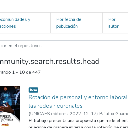
bcomunidades y
Por fecha de
Por
ecciones
publicación
autor
mmunity.search.results.head
rando
1 - 10 de 447
Ítem
Rotación de personal y entorno laboral
las redes neuronales
(
UNICAES editores
,
2022-12-17
)
Palafox Guarn
Miguel Antonio
El trabajo presenta una propuesta que mide el ent
relaciona de manera inversa con la rotación de pers