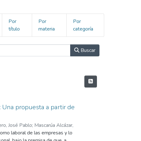
Por
Por
Por
título
materia
categoría
Buscar
: Una propuesta a partir de
ero, José Pablo
;
Mascarúa Alcázar,
orno laboral de las empresas y lo
onal, bajo la premisa de que, a