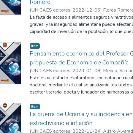
involucrados en el sector, tienen un mínimo cumpl
Romero
separación entre el trabajo gubernamental, el emp
(
UNICAES editores
,
2022-12-06
)
Flores Romero
las que se desarrollan las actividades turísticas.
La falta de acceso a alimentos seguros y nutritiv
graves; y la inseguridad alimentaria puede afectar l
En este sentido, se señala la importancia de reforz
capacidad de inversión de la población, lo que pue
Turismo Sostenible, a través de preparar persona
crecimiento económico a largo plazo. Por lo tanto, 
este ámbito, la vigilancia de los recursos naturales,
herramienta para evaluar la situación de seguridad
Ítem
desarrollo de trabajo asociativo, y la penalización
medidas adecuadas para abordar las brechas identi
Pensamiento económico del Profesor G
medio ambiente.
subnacional.
propuesta de Economía de Compañía
(
UNICAES editores
,
2023-01-09
)
Merino, Samue
El artículo trata sobre la construcción y desarroll
Este es un estudio exploratorio, con enfoque cuali
Inseguridad Alimentaria llamado Índice FloresRom
doctoral, mediante el cual se analizarán los textos 
esencial para la toma de decisiones informadas y 
escritor literario, poeta y fundador de numerosas o
alimentaria a nivel subnacional(municipal). El Índi
más necesitados; principalmente en países de Amé
econométrico-sanitario de pronóstico de producci
escuelas, entre otros.
Ítem
multivariante de Vectores Autorregresivos para es
La guerra de Ucrania y su incidencia en
déficit o superávit de producción, de maíz y/o frijol
Riva, a través de las iniciativas que realizaba, pro
extractivismo e inflación
calcula el Índice en cuestión, utilizando variables
entender los recursos materiales y las propias cap
Priorización Municipal.
(
UNICAES editores
,
2022-11-24
)
Alfaro Alvara