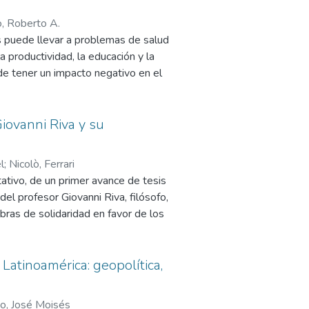
imiento. Además, existe una
resarial y el de las comunidades en
, Roberto A.
os puede llevar a problemas de salud
a productividad, la educación y la
ar la promoción de la Política de
de tener un impacto negativo en el
l experto que genere proyectos en
es crucial contar con una
 inversión e incentivos fiscales, el
 alimentaria en un país y tomar
 a las empresas transgresoras del
ficadas, tanto a nivel nacional como
iovanni Riva y su
l
;
Nicolò, Ferrari
o del Índice Compuesto de
tativo, de un primer avance de tesis
ero en El Salvador; una herramienta
del profesor Giovanni Riva, filósofo,
la promoción de la seguridad
bras de solidaridad en favor de los
ce Flores-Romero utiliza un modelo
rica Latina, como universidades y
ón; específicamente un modelo
timar qué municipios estarán en
 Latinoamérica: geopolítica,
, para un año específico; y luego
ponía una forma diferente de
 que conforman una Matriz de
acidades; no solamente al servicio
do, José Moisés