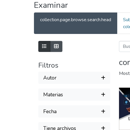
Examinar
collection.page.browse.search.head
Su
col
co
Filtros
Most
Autor
Materias
Fecha
Tiene archivos