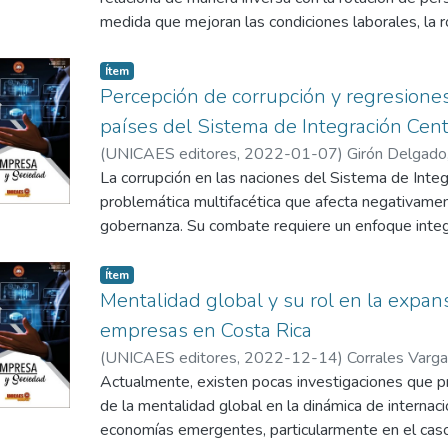
medida que mejoran las condiciones laborales, la ro
información, se utilizó un cuestionario en forma de 
ámbito laboral en dos secciones: interna y externa
Ítem
subsecciones, lo que totaliza veinticuatro ítems q
Percepción de corrupción y regresione
cuestionarios se aplicaron en doce empresas de d
países del Sistema de Integración Cen
100 trabajadores, que operan en diferentes secto
(
UNICAES editores
,
2022-01-07
)
Girón Delgado,
distribuidas en distintas áreas geográficas del es
La corrupción en las naciones del Sistema de Inte
resultados indican, entre otras cosas, que una polít
problemática multifacética que afecta negativament
programas de inducción y capacitación orientados a
gobernanza. Su combate requiere un enfoque integr
contribuyen a mitigar la deserción de personal en
perfeccionamiento de herramientas, el fortalecimien
implementación de políticas económicas claras y eq
Ítem
internacional y el intercambio de buenas prácticas
Mentalidad global y su rol en la expan
una mayor transparencia y reducir la propensión a l
empresas en Costa Rica
(
UNICAES editores
,
2022-12-14
)
Corrales Vargas
Actualmente, existen pocas investigaciones que pr
de la mentalidad global en la dinámica de internac
economías emergentes, particularmente en el caso