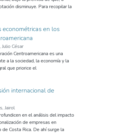
tación disminuye. Para recopilar la
plano cartesiano, que divide el
, cada una subdividida en dos
ue evalúan el ambiente laboral. Los
s econométricas en los
iversos tamaños, que van de 20 a
troamericana
res de la economía y están
 Julio César
tado de Puebla, México. Los
gración Centroamericana es una
ica salarial competitiva, junto con
e a la sociedad, la economía y la
 la integración del personal,
al que priorice el
 las empresas encuestadas.
to de la confianza institucional y la
uitativas. La colaboración
 son esenciales para avanzar hacia
sión internacional de
a corrupción en la región.
, Jairol
ofundicen en el análisis del impacto
ionalización de empresas en
 de Costa Rica. De ahí surge la