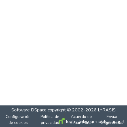
Software DSpace
copyright © 2002-2026
LYRASIS
Configuración
Política de
Acuerdo de
Enviar
footer.link.coar-notify-support
de cookies
privacidad
usuario final
Sugerencias