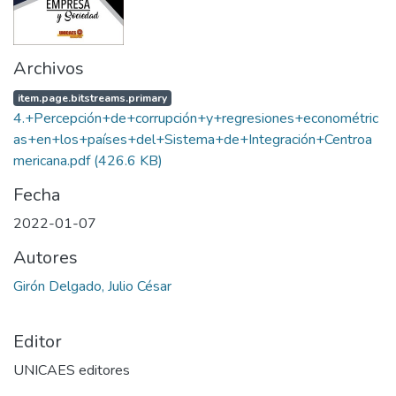
Archivos
item.page.bitstreams.primary
4.+Percepción+de+corrupción+y+regresiones+econométric
as+en+los+países+del+Sistema+de+Integración+Centroa
mericana.pdf
(426.6 KB)
Fecha
2022-01-07
Autores
Girón Delgado, Julio César
Editor
UNICAES editores