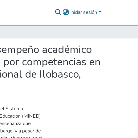
Iniciar sesión
desempeño académico
n por competencias en
ional de Ilobasco,
 el Sistema
e Educación (MINED)
e enseñanza que
mbargo, y a pesar de