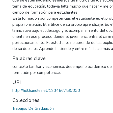
que se están haciendo esfuerzos de muchos de los actore
tema de educación, todavía falta mucho que hacer y mejor
campo de formación para estudiantes.
En la formación por competencias el estudiante es el pro
propia formación. El artífice de su propio aprendizaje. Es 
la iniciativa bajo el liderazgo y el acompañamiento del doc
orienta en ese proceso donde el joven encuentra el camin
perfeccionamiento. El estudiante no aprende de las expli
de su docente. Aprende haciendo y entre más hace más 
Palabras clave
contexto familiar y económico
,
desempeño académico de l
formación por competencias
URI
http://hdl.handle.net/123456789/333
Colecciones
Trabajos De Graduación