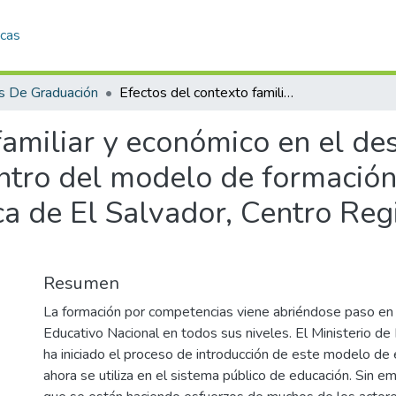
icas
s De Graduación
Efectos del contexto familiar y económico en el desempeño académico de los estudiantes dentro del modelo de formación por competencias en la Universidad Católica de El Salvador, Centro Regional de Ilobasco, 2009
 familiar y económico en el 
entro del modelo de formació
ca de El Salvador, Centro Reg
Resumen
La formación por competencias viene abriéndose paso en
Educativo Nacional en todos sus niveles. El Ministerio d
ha iniciado el proceso de introducción de este modelo d
ahora se utiliza en el sistema público de educación. Sin e