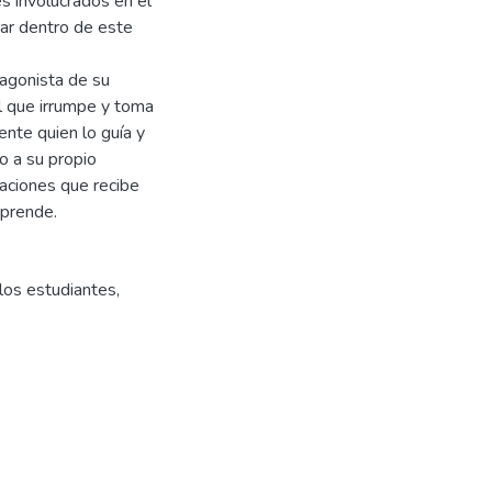
s involucrados en el
ar dentro de este
tagonista de su
el que irrumpe y toma
ente quien lo guía y
o a su propio
caciones que recibe
aprende.
os estudiantes
,