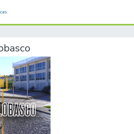
icas
lobasco