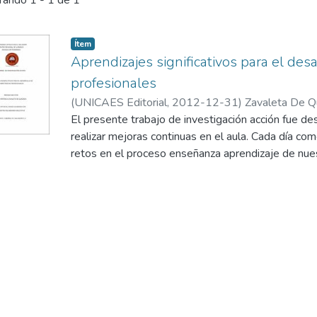
rando
1 - 1 de 1
Ítem
Aprendizajes significativos para el de
profesionales
(
UNICAES Editorial
,
2012-12-31
)
Zavaleta De Q
El presente trabajo de investigación acción fue de
realizar mejoras continuas en el aula. Cada día 
retos en el proceso enseñanza aprendizaje de nue
mueve y motiva a crecer profesionalmente y ofrec
calidez humana con metodologías innovadoras que
nuestros alumnos como personas y profesionales 
áreas que se especializarán.
Par ello tomé como referencia para realizar la inv
Supervisar Empresas Turísticas sección “C” con un
estudiantes. Inicié con un diagnóstico sobre los c
alumnos tenían sobre la supervisión de empresas tu
hacer un análisis de los conocimientos previos de