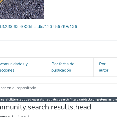
.213.239.63:4000/handle/123456789/136
bcomunidades y
Por fecha de
Por
ecciones
publicación
autor
earch.filters.applied.operator.equals: search.filters.subject.competencias p
mmunity.search.results.head