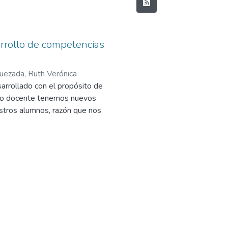
sarrollo de competencias
uezada, Ruth Verónica
sarrollado con el propósito de
como docente tenemos nuevos
stros alumnos, razón que nos
er una enseñanza con calidad y
 permitan la trascendencia de
competentes en las diferentes
estigación acción el Módulo de
 número de veintiséis
onocimientos previos que los
rísticas, lo cual me permitió
l Módulo y conocer también el