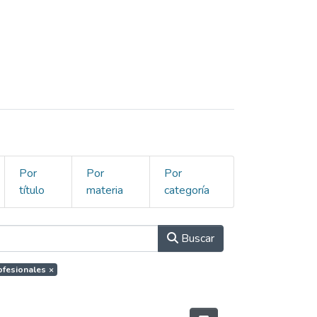
Por
Por
Por
título
materia
categoría
Buscar
rofesionales
×