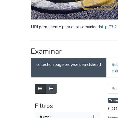
URI permanente para esta comunidad
http://3
Examinar
collection.page.browse.search.head
Su
col
Temas
Filtros
co
Autor