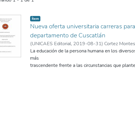
rando
1 - 1 de 1
Ítem
Nueva oferta universitaria carreras par
departamento de Cuscatlán
(
UNICAES Editorial
,
2019-08-31
)
Cortez Montes
Lissette
La educación de la persona humana en los diverso
más
trascendente frente a las circunstancias que plant
conocimientos.
La ciencia, la cultura y el arte son influenciados p
tecnologías y
corrientes que, en muchos de los casos atentan con
persona
humana, la familia y la sociedad, volviendo cada vez
y
el respeto de los derechos inherentes a la person