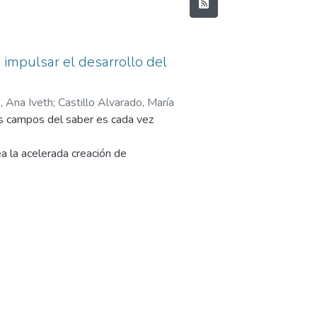
a impulsar el desarrollo del
, Ana Iveth
;
Castillo Alvarado, María
s campos del saber es cada vez
ea la acelerada creación de
or el desarrollo de nuevas
tra la integridad y dignidad de la
 más difícil la convivencia ciudadana
a.