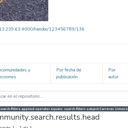
.213.239.63:4000/handle/123456789/136
bcomunidades y
Por fecha de
Por
ecciones
publicación
autor
earch.filters.applied.operator.equals: search.filters.subject.Carreras Universi
mmunity.search.results.head