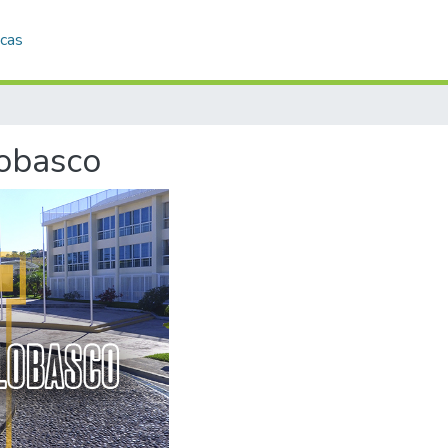
icas
lobasco