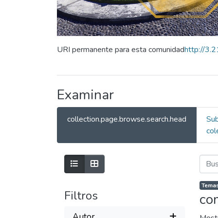
URI permanente para esta comunidad
http://3
Examinar
collection.page.browse.search.head
Su
col
Temas
Filtros
co
Autor