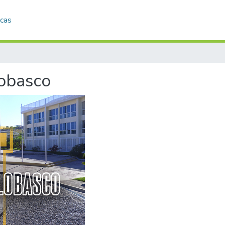
icas
lobasco