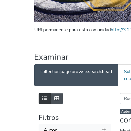
URI permanente para esta comunidad
http://3
Examinar
collection.page.browse.search.head
Su
col
Autor
Filtros
co
Autor