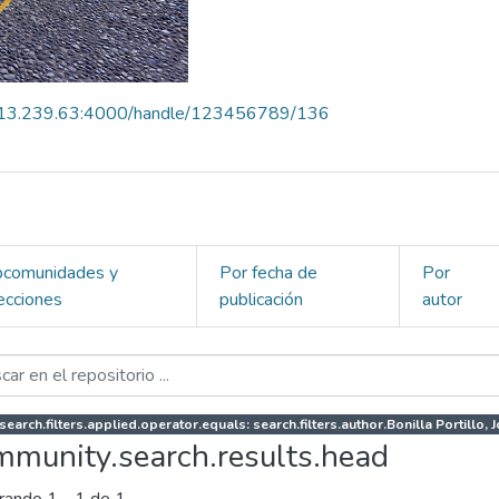
.213.239.63:4000/handle/123456789/136
bcomunidades y
Por fecha de
Por
ecciones
publicación
autor
search.filters.applied.operator.equals: search.filters.author.Bonilla Portillo, 
mmunity.search.results.head