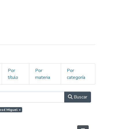
Por
Por
Por
título
materia
categoría
Buscar
José Miguel
×