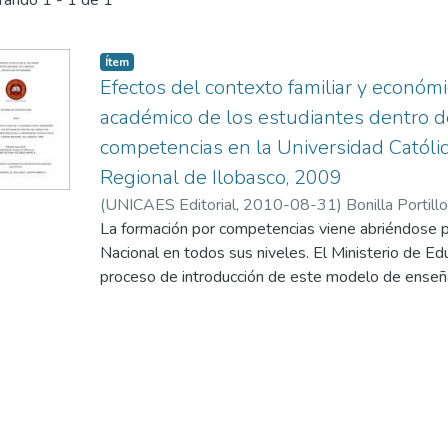
rando
1 - 1 de 1
Ítem
Efectos del contexto familiar y econó
académico de los estudiantes dentro d
competencias en la Universidad Católic
Regional de Ilobasco, 2009
(
UNICAES Editorial
,
2010-08-31
)
Bonilla Portill
Jaime Geovany
La formación por competencias viene abriéndose 
Nacional en todos sus niveles. El Ministerio de Ed
proceso de introducción de este modelo de enseñan
sistema público de educación. Sin embargo, y a p
esfuerzos de muchos de los actores involucrados 
falta mucho que hacer y mejorar dentro de este c
En la formación por competencias el estudiante es
formación. El artífice de su propio aprendizaje. Es e
bajo el liderazgo y el acompañamiento del docente
proceso donde el joven encuentra el camino a su p