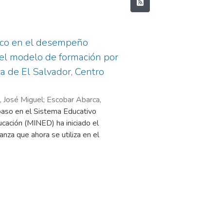
mico en el desempeño
el modelo de formación por
a de El Salvador, Centro
o, José Miguel
;
Escobar Abarca,
paso en el Sistema Educativo
ucación (MINED) ha iniciado el
za que ahora se utiliza en el
esar de que se están haciendo
en el tema de educación, todavía
ampo de formación para estudiantes.
 el protagonista de su propia
l que irrumpe y toma la iniciativa
 quien lo guía y orienta en ese
ropio perfeccionamiento. El